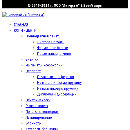
© 2010-2024 г. ООО "Литера А" & BeerVampir
ГЛАВНАЯ
КОПИ - ЦЕНТР
Полноцветная печать
Листовая печать
Фирменные бланки
Презентации, отчеты
Визитки
ЧБ печать, ксерокопии
Переплет
Печать авторефератов
На металлическую пружину
На пластиковую пружину
Дипломы и диссертации
Печать наклеек
Резка наклеек
Печать на конвертах
Ламинирование
Блокноты
Каталоги, брошюры