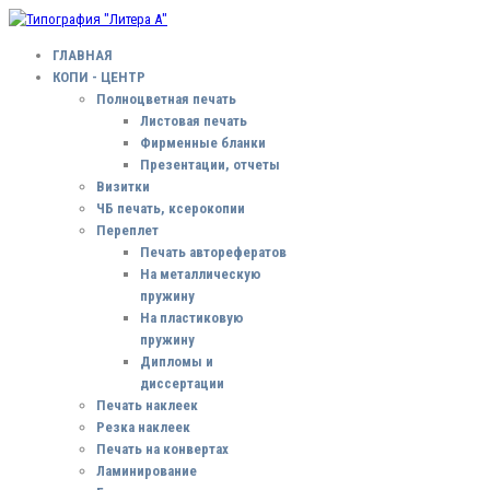
ГЛАВНАЯ
КОПИ - ЦЕНТР
Полноцветная печать
Листовая печать
Фирменные бланки
Презентации, отчеты
Визитки
ЧБ печать, ксерокопии
Переплет
Печать авторефератов
На металлическую
пружину
На пластиковую
пружину
Дипломы и
диссертации
Печать наклеек
Резка наклеек
Печать на конвертах
Ламинирование