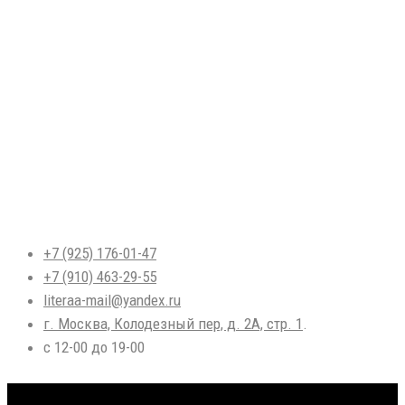
ВИЗИТКИ
ЦВЕТНАЯ ПЕЧАТЬ
ЧБ ПЕЧАТЬ
ЛИСТОВКИ А6, А5, А4
ЕВРОБУКЛЕТЫ, ЛИФЛЕТЫ
НАКЛЕЙКИ
БЛОКНОТЫ
ПРЕЗЕНТАЦИИ, ОТЧЕТЫ
КАЛЕНДАРИ КВАРТАЛЬНЫЕ
ГРАМОТЫ, СЕРТИФИКАТЫ
ЛАМИНАЦИЯ ДОКУМЕНТОВ
ПЕЧАТЬ НА КАЛЬКЕ
ДИПЛОМНЫЕ РАБОТЫ
ДИССЕРТАЦИИ
ПЕЧАТЬ АВТОРЕФЕРАТОВ
ПЕЧАТЬ ЧБ БРОШЮР
+7 (925) 176-01-47
+7 (910) 463-29-55
literaa-mail@yandex.ru
г. Москва, Колодезный пер, д. 2А, стр. 1
.
с 12-00 до 19-00