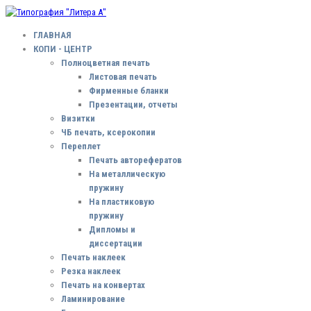
ГЛАВНАЯ
КОПИ - ЦЕНТР
Полноцветная печать
Листовая печать
Фирменные бланки
Презентации, отчеты
Визитки
ЧБ печать, ксерокопии
Переплет
Печать авторефератов
На металлическую
пружину
На пластиковую
пружину
Дипломы и
диссертации
Печать наклеек
Резка наклеек
Печать на конвертах
Ламинирование