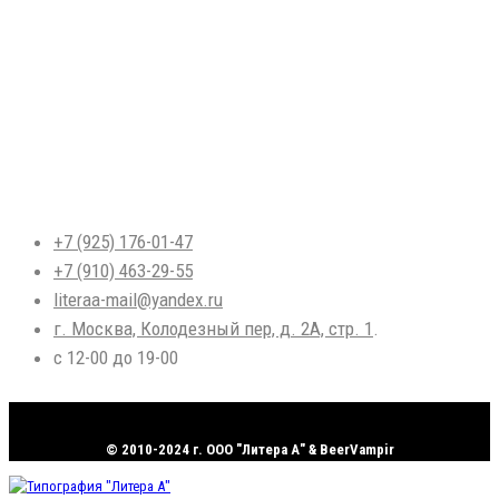
ЛИСТОВКИ А6, А5, А4
ЕВРОБУКЛЕТЫ, ЛИФЛЕТЫ
НАКЛЕЙКИ
БЛОКНОТЫ
ПРЕЗЕНТАЦИИ, ОТЧЕТЫ
КАЛЕНДАРИ КВАРТАЛЬНЫЕ
ГРАМОТЫ, СЕРТИФИКАТЫ
ЛАМИНАЦИЯ ДОКУМЕНТОВ
ПЕЧАТЬ НА КАЛЬКЕ
ДИПЛОМНЫЕ РАБОТЫ
ДИССЕРТАЦИИ
ПЕЧАТЬ АВТОРЕФЕРАТОВ
ПЕЧАТЬ ЧБ БРОШЮР
+7 (925) 176-01-47
+7 (910) 463-29-55
literaa-mail@yandex.ru
г. Москва, Колодезный пер, д. 2А, стр. 1
.
с 12-00 до 19-00
© 2010-2024 г. ООО "Литера А" & BeerVampir